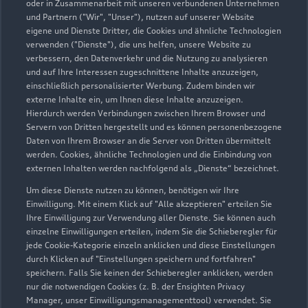
oder in Zusammenarbeit mit unseren verbundenen Unternehmen
und Partnern ("Wir", "Unser"), nutzen auf unserer Website
06102 74040
eigene und Dienste Dritter, die Cookies und ähnliche Technologien
verwenden ("Dienste"), die uns helfen, unsere Website zu
verbessern, den Datenverkehr und die Nutzung zu analysieren
Info@tarnow-stegbauer.de
und auf Ihre Interessen zugeschnittene Inhalte anzuzeigen,
einschließlich personalisierter Werbung. Zudem binden wir
Kontaktdaten herunterladen
externe Inhalte ein, um Ihnen diese Inhalte anzuzeigen.
Hierdurch werden Verbindungen zwischen Ihrem Browser und
Servern von Dritten hergestellt und es können personenbezogene
Daten von Ihrem Browser an die Server von Dritten übermittelt
werden. Cookies, ähnliche Technologien und die Einbindung von
Öffnungszeiten
externen Inhalten werden nachfolgend als „Dienste“ bezeichnet.
Um diese Dienste nutzen zu können, benötigen wir Ihre
Einwilligung. Mit einem Klick auf "Alle akzeptieren" erteilen Sie
Service
Ihre Einwilligung zur Verwendung aller Dienste. Sie können auch
Geschlossen
,
öffnet am
Freitag 07:00
einzelne Einwilligungen erteilen, indem Sie die Schieberegler für
jede Cookie-Kategorie einzeln anklicken und diese Einstellungen
durch Klicken auf "Einstellungen speichern und fortfahren"
speichern. Falls Sie keinen der Schieberegler anklicken, werden
Montag - Freitag
07:00 - 18:00
nur die notwendigen Cookies (z. B. der Ensighten Privacy
Samstag
09:00 - 13:00
Manager, unser Einwilligungsmanagementtool) verwendet. Sie